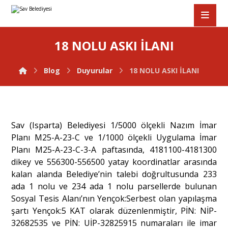
18 NOLU ASKI İLANI
Blog
Duyurular
18 NOLU ASKI İLANI
Sav (Isparta) Belediyesi 1/5000 ölçekli Nazım İmar
Planı M25-A-23-C ve 1/1000 ölçekli Uygulama İmar
Planı M25-A-23-C-3-A paftasında, 4181100-4181300
dikey ve 556300-556500 yatay koordinatlar arasında
kalan alanda Belediye’nin talebi doğrultusunda 233
ada 1 nolu ve 234 ada 1 nolu parsellerde bulunan
Sosyal Tesis Alanı’nın Yençok:Serbest olan yapılaşma
şartı Yençok:5 KAT olarak düzenlenmiştir, PİN: NİP-
32682535 ve PİN: UİP-32825915 numaraları ile imar