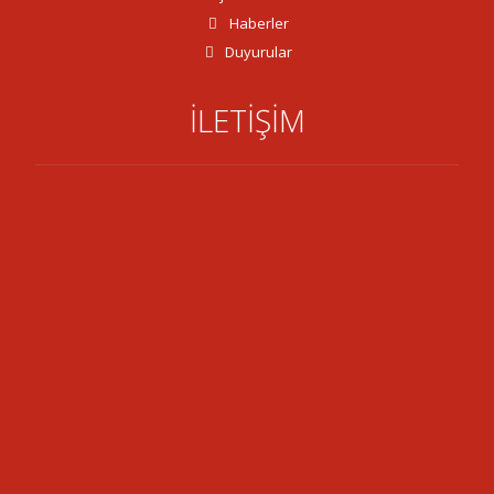
Haberler
Duyurular
İLETİŞİM
Adres:
52 Cad., 32120 Sav Kasabası/Isparta
Tel:
0246 261 21 57
Tel:
0246 261 23 00
Email:
savbelediye@hotmail.com
Email: