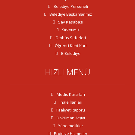
Belediye Personeli
Belediye Başkanlarımız
Sav Kasabası
Şirketimiz
Otobüs Seferleri
Öğrenci Kent Kart
E-Belediye
HIZLI MENÜ
Meclis Kararları
İhale İlanları
Faaliyet Raporu
Döküman Arşivi
Yönetmelikler
Proje ve Hizmetler