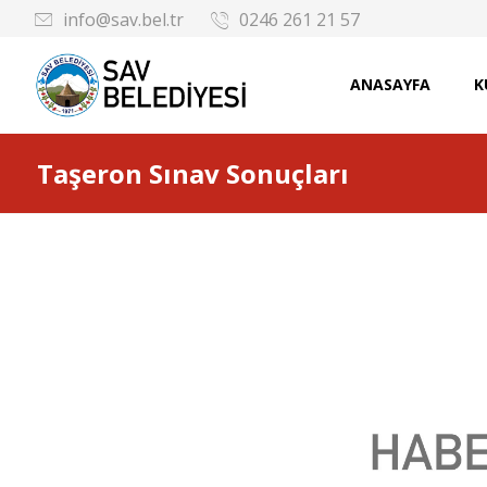
info@sav.bel.tr
0246 261 21 57
ANASAYFA
K
Taşeron Sınav Sonuçları