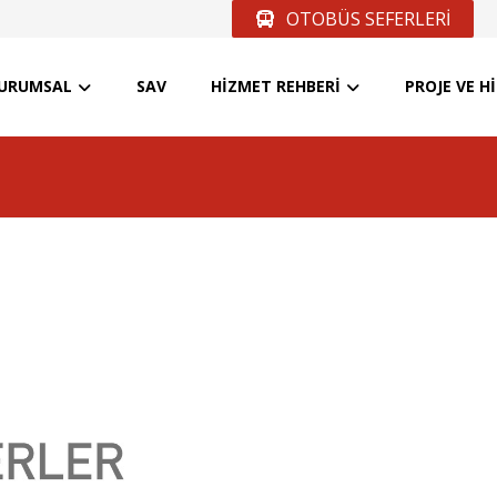
OTOBÜS SEFERLERİ
URUMSAL
SAV
HİZMET REHBERİ
PROJE VE H