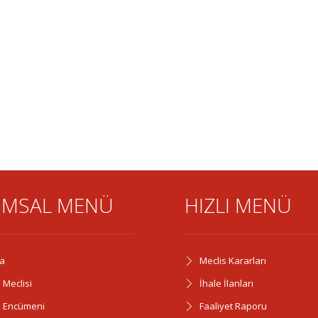
MSAL MENÜ
HIZLI MENÜ
a
Meclis Kararları
 Meclisi
İhale İlanları
e Encümeni
Faaliyet Raporu