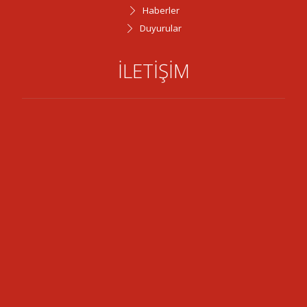
Haberler
Duyurular
İLETİŞİM
Adres:
52 Cad., 32120 Sav Kasabası/Isparta
Tel:
0246 261 21 57
Tel:
0246 261 23 00
Email:
savbelediye@hotmail.com
Email: