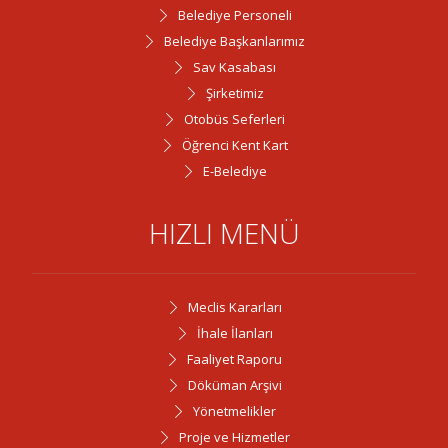
Belediye Personeli
Belediye Başkanlarımız
Sav Kasabası
Şirketimiz
Otobüs Seferleri
Öğrenci Kent Kart
E-Belediye
HIZLI MENÜ
Meclis Kararları
İhale İlanları
Faaliyet Raporu
Döküman Arşivi
Yönetmelikler
Proje ve Hizmetler