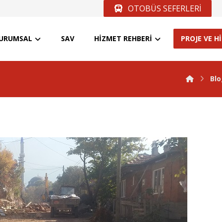
OTOBÜS SEFERLERİ
URUMSAL
SAV
HİZMET REHBERİ
PROJE VE H
Bl