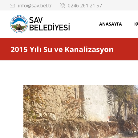
info@sav.bel.tr
0246 261 21 57
ANASAYFA
K
2015 Yılı Su ve Kanalizasyon