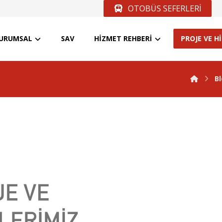
OTOBÜS SEFERLERİ
URUMSAL
SAV
HİZMET REHBERİ
PROJE VE H
B