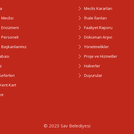
a
Meclis Kararları
 Meclisi
İhale İlanları
e Encümeni
Faaliyet Raporu
 Personeli
Döküman Arşivi
 Başkanlarımız
Yönetmelikler
abası
Proje ve Hizmetler
z
Haberler
eferleri
Duyurular
Kent Kart
ye
© 2023 Sav Belediyesi