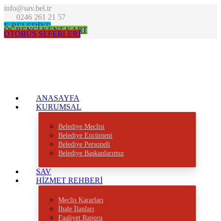
info@sav.bel.tr
0246 261 21 57
E-BELEDİYE
ÖĞRENCİ KENT KART
OTOBÜS SEFERLERİ
ANASAYFA
KURUMSAL
Belediye Meclisi
Belediye Encümeni
Belediye Personeli
Belediye Başkanlarımız
SAV
HİZMET REHBERİ
Meclis Kararları
İhale İlanları
Faaliyet Raporu