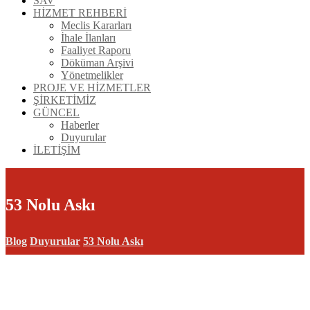
SAV
HİZMET REHBERİ
Meclis Kararları
İhale İlanları
Faaliyet Raporu
Döküman Arşivi
Yönetmelikler
PROJE VE HİZMETLER
ŞİRKETİMİZ
GÜNCEL
Haberler
Duyurular
İLETİŞİM
53 Nolu Askı
Blog
Duyurular
53 Nolu Askı