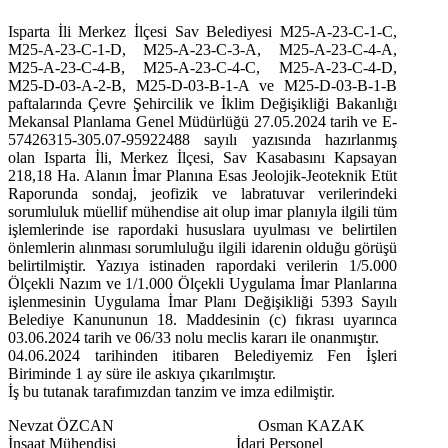
Isparta İli Merkez İlçesi Sav Belediyesi M25-A-23-C-1-C,
M25-A-23-C-1-D, M25-A-23-C-3-A, M25-A-23-C-4-A,
M25-A-23-C-4-B, M25-A-23-C-4-C, M25-A-23-C-4-D,
M25-D-03-A-2-B, M25-D-03-B-1-A ve M25-D-03-B-1-B
paftalarında Çevre Şehircilik ve İklim Değişikliği Bakanlığı
Mekansal Planlama Genel Müdürlüğü 27.05.2024 tarih ve E-
57426315-305.07-95922488 sayılı yazısında hazırlanmış
olan Isparta İli, Merkez İlçesi, Sav Kasabasını Kapsayan
218,18 Ha. Alanın İmar Planına Esas Jeolojik-Jeoteknik Etüt
Raporunda sondaj, jeofizik ve labratuvar verilerindeki
sorumluluk müellif mühendise ait olup imar planıyla ilgili tüm
işlemlerinde ise rapordaki hususlara uyulması ve belirtilen
önlemlerin alınması sorumluluğu ilgili idarenin olduğu görüşü
belirtilmiştir. Yazıya istinaden rapordaki verilerin 1/5.000
Ölçekli Nazım ve 1/1.000 Ölçekli Uygulama İmar Planlarına
işlenmesinin Uygulama İmar Planı Değişikliği 5393 Sayılı
Belediye Kanununun 18. Maddesinin (c) fıkrası uyarınca
03.06.2024 tarih ve 06/33 nolu meclis kararı ile onanmıştır.
04.06.2024 tarihinden itibaren Belediyemiz Fen İşleri
Biriminde 1 ay süre ile askıya çıkarılmıştır.
İş bu tutanak tarafımızdan tanzim ve imza edilmiştir.
Nevzat ÖZCAN Osman KAZAK
İnşaat Mühendisi İdari Personel