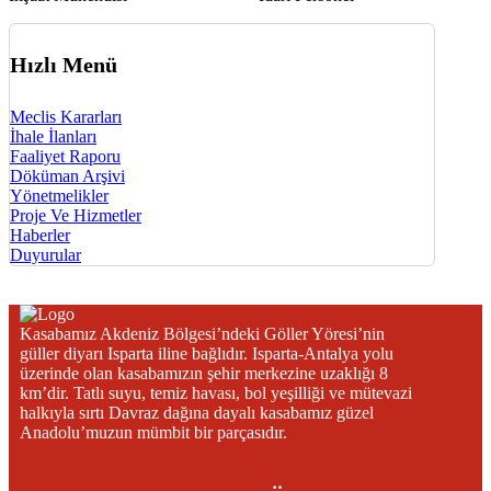
Hızlı Menü
Meclis Kararları
İhale İlanları
Faaliyet Raporu
Döküman Arşivi
Yönetmelikler
Proje Ve Hizmetler
Haberler
Duyurular
Kasabamız Akdeniz Bölgesi’ndeki Göller Yöresi’nin
güller diyarı Isparta iline bağlıdır. Isparta-Antalya yolu
üzerinde olan kasabamızın şehir merkezine uzaklığı 8
km’dir. Tatlı suyu, temiz havası, bol yeşilliği ve mütevazi
halkıyla sırtı Davraz dağına dayalı kasabamız güzel
Anadolu’muzun mümbit bir parçasıdır.