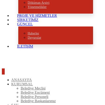
Döküman Arşivi
Yönetmelikler
PROJE VE HİZMETLER
ŞİRKETİMİZ
GÜNCEL
Haberler
Duyurular
İLETİŞİM
ANASAYFA
KURUMSAL
Belediye Meclisi
Belediye Encümeni
Belediye Personeli
Belediye Başkanlarımız