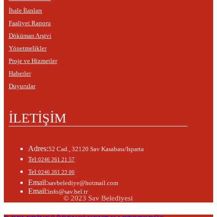
İhale İlanları
Faaliyet Raporu
Döküman Arşivi
Yönetmelikler
Proje ve Hizmetler
Haberler
Duyurular
İLETİŞİM
Adres:
52 Cad., 32120 Sav Kasabası/Isparta
Tel:
0246 261 21 57
Tel:
0246 261 23 00
Email:
savbelediye@hotmail.com
Email:
info@sav.bel.tr
© 2023 Sav Belediyesi